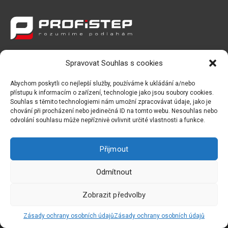
Spravovat Souhlas s cookies
PROFISTEP s.r.o.
Abychom poskytli co nejlepší služby, používáme k ukládání a/nebo
Počernická 120, 360 01 Karlovy Vary
přístupu k informacím o zařízení, technologie jako jsou soubory cookies.
E-mail:
profistep@profistep.cz
Souhlas s těmito technologiemi nám umožní zpracovávat údaje, jako je
chování při procházení nebo jedinečná ID na tomto webu. Nesouhlas nebo
Telefon:
+420 702 162 205
odvolání souhlasu může nepříznivě ovlivnit určité vlastnosti a funkce.
Přijmout
Odmítnout
2026 © Profistep s.r.o. | Vytvořil studio
SYNDIKAT DESIGN
Zobrazit předvolby
Dodavatel je registrován pod spisovou značkou oddíl C,
vložka 19416 ze dne 5. 2. 2007 u Krajský soud v Plzni.
Zásady ochrany osobních údajů
Zásady ochrany osobních údajů