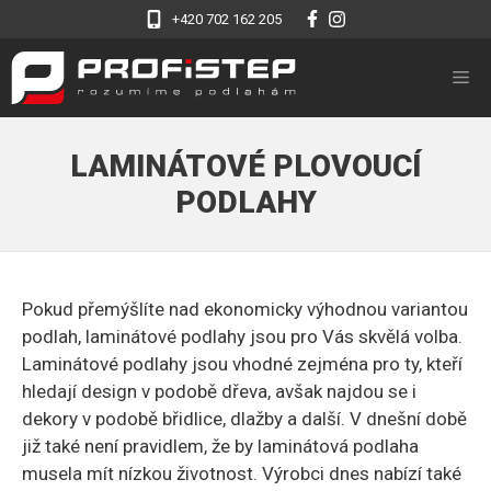
Přeskočit
+420 702 162 205
na
obsah
M
LAMINÁTOVÉ PLOVOUCÍ
PODLAHY
Pokud přemýšlíte nad ekonomicky výhodnou variantou
podlah, laminátové podlahy jsou pro Vás skvělá volba.
Laminátové podlahy jsou vhodné zejména pro ty, kteří
hledají design v podobě dřeva, avšak najdou se i
dekory v podobě břidlice, dlažby a další. V dnešní době
již také není pravidlem, že by laminátová podlaha
musela mít nízkou životnost. Výrobci dnes nabízí také