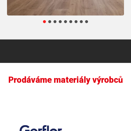
Prodáváme materiály výrobců