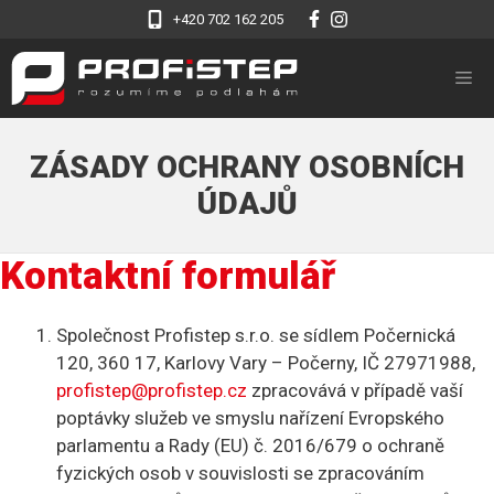
Přeskočit
+420 702 162 205
na
obsah
M
ZÁSADY OCHRANY OSOBNÍCH
ÚDAJŮ
Kontaktní formulář
Společnost Profistep s.r.o. se sídlem Počernická
120, 360 17, Karlovy Vary – Počerny, IČ 27971988,
profistep@profistep.cz
zpracovává v případě vaší
poptávky služeb ve smyslu nařízení Evropského
parlamentu a Rady (EU) č. 2016/679 o ochraně
fyzických osob v souvislosti se zpracováním