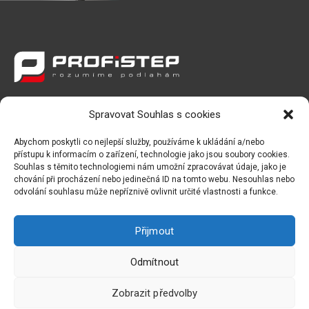
Spravovat Souhlas s cookies
PROFISTEP s.r.o.
Abychom poskytli co nejlepší služby, používáme k ukládání a/nebo
Počernická 120, 360 01 Karlovy Vary
přístupu k informacím o zařízení, technologie jako jsou soubory cookies.
E-mail:
profistep@profistep.cz
Souhlas s těmito technologiemi nám umožní zpracovávat údaje, jako je
chování při procházení nebo jedinečná ID na tomto webu. Nesouhlas nebo
Telefon:
+420 702 162 205
odvolání souhlasu může nepříznivě ovlivnit určité vlastnosti a funkce.
Přijmout
Odmítnout
2026 © Profistep s.r.o. | Vytvořil studio
SYNDIKAT DESIGN
Zobrazit předvolby
Dodavatel je registrován pod spisovou značkou oddíl C,